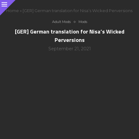
Home
»
[GER] German translation for Nisa’s Wicked Perversions
Adult Mods
Mods
[GER] German translation for Nisa’s Wicked
Perversions
September 21, 2021