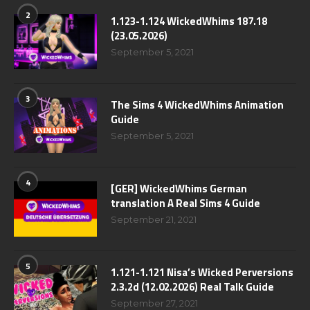
2
1.123-1.124 WickedWhims 187.18
(23.05.2026)
September 5, 2021
3
The Sims 4 WickedWhims Animation
Guide
September 5, 2021
4
[GER] WickedWhims German
translation A Real Sims 4 Guide
September 21, 2021
5
1.121-1.121 Nisa’s Wicked Perversions
2.3.2d (12.02.2026) Real Talk Guide
September 27, 2021